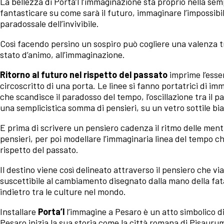
La bellezza di Porta’l l’immaginazione sta proprio nella semp
fantasticare su come sarà il futuro, immaginare l’impossibi
paradossale dell’invivibile.
Così facendo persino un sospiro può cogliere una valenza tr
stato d’animo, all’immaginazione.
Ritorno al futuro nel rispetto del passato
imprime l’esse
circoscritto di una porta. Le linee si fanno portatrici di 
che scandisce il paradosso del tempo, l’oscillazione tra il 
una semplicistica somma di pensieri, su un vetro sottile bi
E prima di scrivere un pensiero cadenza il ritmo delle menti 
pensieri, per poi modellare l’immaginaria linea del tempo che 
rispetto del passato.
Il destino viene così delineato attraverso il pensiero che vi
suscettibile al cambiamento disegnato dalla mano della fat
indietro tra le culture nel mondo.
Installare
Porta’l
l’immagine a Pesaro è un atto simbolico di 
Pesaro inizia la sua storia come la città romana di Pisauru