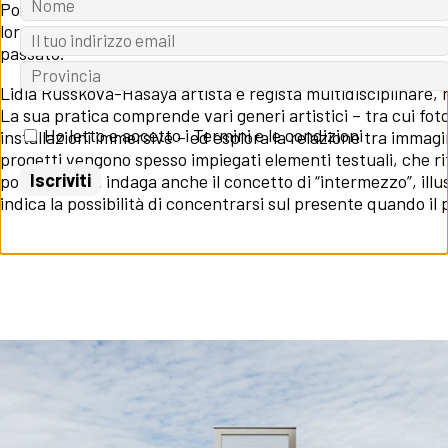
Porta’l l’immaginazione sfida gli spettatori a fermarsi e pen
loro e trovare la pace, l’armonia connettendosi con la natura
passato.
Lidia Russkova-Hasaya artista e regista multidisciplinare, 
La sua pratica comprende vari generi artistici – tra cui fo
Ho letto e accetto i Termini e le condizioni
installazioni immersive – ed esplora la relazione tra immagin
progetti vengono spesso impiegati elementi testuali, che rifl
politica. Lidia indaga anche il concetto di “intermezzo”, ill
indica la possibilità di concentrarsi sul presente quando il
Clicca qui per lasciare un commento