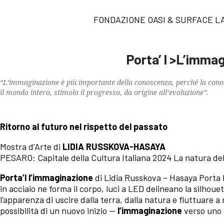
FONDAZIONE OASI & SURFACE 
Porta’ l >L’imma
“L’immaginazione è più importante della conoscenza, perché la cono
il mondo intero, stimola il progresso, da origine all’evoluzione”.
Ritorno al futuro nel rispetto del passato
Mostra d’Arte di
LIDIA RUSSKOVA-HASAYA
PESARO: Capitale della Cultura Italiana 2024 La natura del
Porta’l l’immaginazione
di Lidia Russkova – Hasaya Porta l
in acciaio ne forma il corpo, luci a LED delineano la silhoue
l’apparenza di uscire dalla terra, dalla natura e fluttuare a 
possibilità di un nuovo inizio —
l’immaginazione
verso uno s