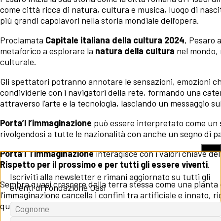
come città ricca di natura, cultura e musica, luogo di nasci
più grandi capolavori nella storia mondiale dell’opera.
Proclamata
Capitale italiana della cultura 2024
, Pesaro a
metaforico a esplorare la
natura della cultura
nel mondo, r
culturale.
Gli spettatori potranno annotare le sensazioni, emozioni c
condividerle con i navigatori della rete, formando una caten
attraverso l’arte e la tecnologia, lasciando un messaggio s
Porta’l l’immaginazione
può essere interpretato come un s
rivolgendosi a tutte le nazionalità con anche un segno di p
X
Porta’l l’immaginazione
interagisce con i valori chiave de
Rispetto per il prossimo e per tutti gli essere viventi
.
Iscriviti alla newsletter e rimani aggiornato su tutti gli
Sembra quasi crescere dalla terra stessa come una pianta e
eventi di Fondazione Oasi
l’immaginazione cancella i confini tra artificiale e innato, r
qualcosa di complicato e bello.