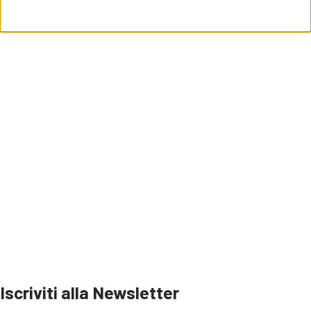
Raccolta fondi per progetto
“Pianta una Pianta contribuisci a salvare 
Iscriviti alla Newsletter