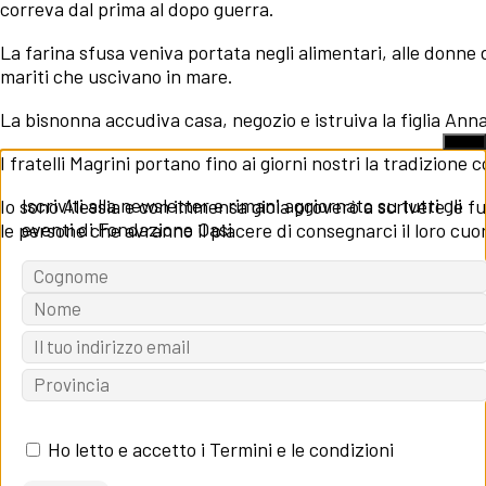
correva dal prima al dopo guerra.
La farina sfusa veniva portata negli alimentari, alle donne 
mariti che uscivano in mare.
La bisnonna accudiva casa, negozio e istruiva la figlia Ann
X
I fratelli Magrini portano fino ai giorni nostri la tradizione c
Iscriviti alla newsletter e rimani aggiornato su tutti gli
Io sono Alessia e con immensa gioia proverò a scrivere le fu
eventi di Fondazione Oasi
le persone che avranno il piacere di consegnarci il loro cuo
Scopri il menu
Ho letto e accetto i Termini e le condizioni